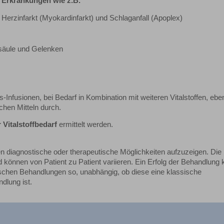
 Erkrankungen wie z.B.
Herzinfarkt (Myokardinfarkt) und Schlaganfall (Apoplex)
lsäule und Gelenken
-Infusionen, bei Bedarf in Kombination mit weiteren Vitalstoffen, eb
chen Mitteln durch.
r Vitalstoffbedarf
ermittelt werden.
en diagnostische oder therapeutische Möglichkeiten aufzuzeigen. Die
 können von Patient zu Patient variieren. Ein Erfolg der Behandlung
nischen Behandlungen so, unabhängig, ob diese eine klassische
dlung ist.