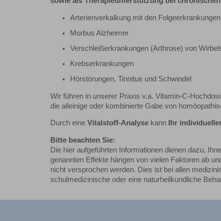
sowie als Therapieunterstützung bei chronischen
Arterienverkalkung mit den Folgeerkrankungen 
Morbus Alzheimer
Verschleißerkrankungen (Arthrose) von Wirbe
Krebserkrankungen
Hörstörungen, Tinnitus und Schwindel
Wir führen in unserer Praxis v.a. Vitamin-C-Hochdosis
die alleinige oder kombinierte Gabe von homöopathis
Durch eine
Vitalstoff-Analyse
kann
Ihr individuelle
Bitte beachten Sie:
Die hier aufgeführten Informationen dienen dazu, Ihn
genannten Effekte hängen von vielen Faktoren ab und
nicht versprochen werden. Dies ist bei allen medizi
schulmedizinische oder eine naturheilkundliche Behan