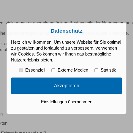
ren, viele muss er aber als natürliche Bestandteile der Nahrung aufne
Datenschutz
e Lebensenergie und speichert die lebensnotwendigen Vitalstoffe.
Herzlich willkommen! Um unsere Website für Sie optimal
, einseitige und unregelmäßige Ernährung, Krankheiten,
zu gestalten und fortlaufend zu verbessern, verwenden
offbedarf und erfordern eine Unterstützung der körpereigenen
wir Cookies. So können wir Ihnen das bestmögliche
Nutzererlebnis bieten.
Essenziell
Externe Medien
Statistik
Akzeptieren
Einstellungen übernehmen
en
ekten