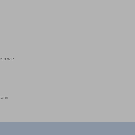
enso wie
 kann