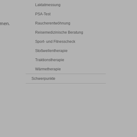
Laktatmessung
PSA-Test
Raucherentwöhnung
hmen.
Reisemedizinische Beratung
Sport- und Fitnesscheck
Stoßwellentherapie
Traktionstherapie
Wärmetherapie
Schwerpunkte