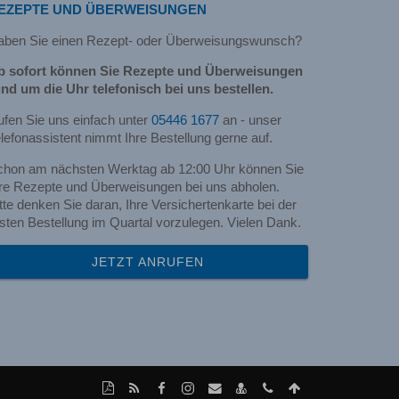
EZEPTE UND ÜBERWEISUNGEN
aben Sie einen Rezept- oder Überweisungswunsch?
b sofort können Sie Rezepte und Überweisungen
nd um die Uhr telefonisch bei uns bestellen.
fen Sie uns einfach unter
05446 1677
an - unser
lefonassistent nimmt Ihre Bestellung gerne auf.
chon am nächsten Werktag ab 12:00 Uhr können Sie
re Rezepte und Überweisungen bei uns abholen.
tte denken Sie daran, Ihre Versichertenkarte bei der
sten Bestellung im Quartal vorzulegen. Vielen Dank.
JETZT ANRUFEN
Diese
RSS-
Facebook-
Instagram-
Per
vCard
Kontakt
Nach