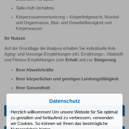
Taille-Hüft-Verhältnis
Körperzusammensetzung – Körperfettgewicht, Muskel-
und Organmasse, Blut- und Gewebeflüssigkeit und
Körperwasser
Ihr Nutzen
Auf der Grundlage der Analyse erhalten Sie individuelle Anti-
Aging- und Vorsorge-Empfehlungen inkl. Ernährungs-, Vitalstoff-
und Fitness-Empfehlungen zum
Erhalt
und zur
Steigerung
Ihrer Abwehrkräfte
Ihrer körperlichen und geistigen Leistungsfähigkeit
Ihrer Gesundheit
Datenschutz
ANAMNESEBOGEN FÜR SIE
Herzlich willkommen! Um unsere Website für Sie optimal
zu gestalten und fortlaufend zu verbessern, verwenden
wir Cookies. So können wir Ihnen das bestmögliche