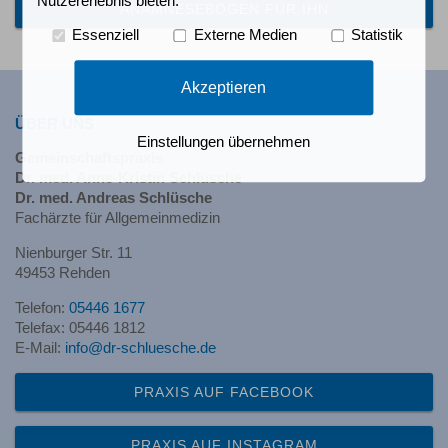
Nutzererlebnis bieten.
ANAMNESEBOGEN FÜR IHN
Essenziell
Externe Medien
Statistik
Akzeptieren
ÜBER UNS
Einstellungen übernehmen
Gemeinschaftspraxis
Dr. med. Anne-Kristin Schlüsche
Dr. med. Andreas Schlüsche
Fachärzte für Allgemeinmedizin
Nienburger Str. 11
49453 Rehden
Telefon:
05446 1677
Telefax: 05446 1812
E-Mail:
info@dr-schluesche.de
PRAXIS AUF FACEBOOK
PRAXIS AUF INSTAGRAM