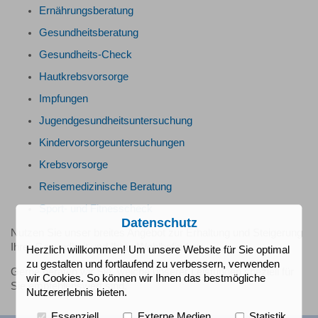
Ernährungsberatung
Gesundheitsberatung
Gesundheits-Check
Hautkrebsvorsorge
Impfungen
Jugendgesundheitsuntersuchung
Kindervorsorgeuntersuchungen
Krebsvorsorge
Reisemedizinische Beratung
Sport- und Fitnesscheck
Datenschutz
Nutzen Sie unser breites Angebot zur Erhaltung und Steigerung
Ihrer Gesundheit und Ihres Wohlbefindens.
Herzlich willkommen! Um unsere Website für Sie optimal
zu gestalten und fortlaufend zu verbessern, verwenden
Gerne beraten wir Sie, welche unserer Leistungen speziell für
wir Cookies. So können wir Ihnen das bestmögliche
Sie empfehlenswert sind.
Nutzererlebnis bieten.
Essenziell
Externe Medien
Statistik