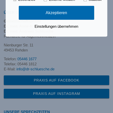
Akzeptieren
ÜBER UNS
Gemeinschaftspraxis
Dr. med. Anne-Kristin Schlüsche
Einstellungen übernehmen
Dr. med. Andreas Schlüsche
Fachärzte für Allgemeinmedizin
Nienburger Str. 11
49453 Rehden
Telefon:
05446 1677
Telefax: 05446 1812
E-Mail:
info@dr-schluesche.de
PRAXIS AUF FACEBOOK
PRAXIS AUF INSTAGRAM
UNSERE SPRECHZEITEN