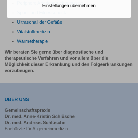
Periphere Arteriendruckmessung
Einstellungen übernehmen
Sport- und Fitnesscheck
Ultraschall der Gefäße
Vitalstoffmedizin
Wärmetherapie
Wir beraten Sie gerne über diagnostische und
therapeutische Verfahren und vor allem über die
Möglichkeit dieser Erkrankung und den Folgeerkrankungen
vorzubeugen.
ÜBER UNS
Gemeinschaftspraxis
Dr. med. Anne-Kristin Schlüsche
Dr. med. Andreas Schlüsche
Fachärzte für Allgemeinmedizin