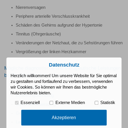
Nierenversagen
Periphere arterielle Verschlusskrankheit
Schäden des Gehirns aufgrund der Hypertonie
Tinnitus (Ohrgeräusche)
Veränderungen der Netzhaut, die zu Sehstörungen führen
Vergrößerung der linken Herzkammer
Datenschutz
Mögliche diagnostische und therapeutische Leistungen
bei Bluthochdruck in unserer Praxis:
Herzlich willkommen! Um unsere Website für Sie optimal
zu gestalten und fortlaufend zu verbessern, verwenden
Belastungs-EKG
wir Cookies. So können wir Ihnen das bestmögliche
Nutzererlebnis bieten.
Ernährungsberatung
Essenziell
Externe Medien
Statistik
Gesundheitsberatung
Gesundheits-Check
Akzeptieren
Langzeit-Blutdruckmessung